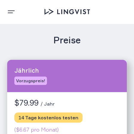
Preise
Jährlich
Vorzugspreis!
$
79.99
/ Jahr
14 Tage kostenlos testen
($6.67 pro Monat)