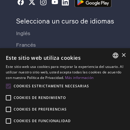
Selecciona un curso de idiomas
Inglés
Francés
×
Japonés
Este sitio web utiliza cookies
Este sitio web usa cookies para mejorar la experiencia del usuario. Al
ENGLISH
utilizar nuestro sitio web, usted acepta todas las cookies de acuerdo
Acerca de Lingvist
con nuestra Política de Privacidad.
Más información
SPANISH
COOKIES ESTRICTAMENTE NECESARIAS
Contacto
Prensa
FRENCH
COOKIES DE RENDIMIENTO
GERMAN
Sobre Nosotros
Blog
COOKIES DE PREFERENCIAS
ESTONIAN
Precios
RUSSIAN
COOKIES DE FUNCIONALIDAD
DUTCH