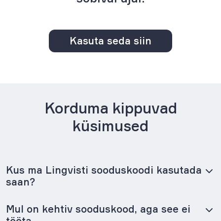
Kasuta seda siin
Korduma kippuvad
küsimused
Kus ma Lingvisti sooduskoodi kasutada
saan?
Mul on kehtiv sooduskood, aga see ei
tööta.