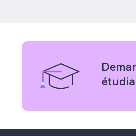
Deman
étudia