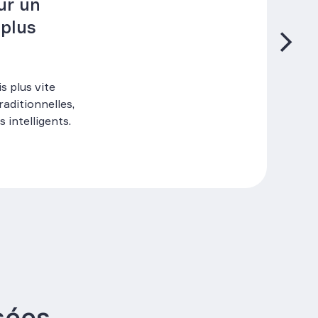
ur un
 plus
s plus vite
aditionnelles,
 intelligents.
sées