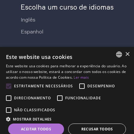
Escolha um curso de idiomas
Inglês
Espanhol
×
Sobre o Lingvist
Este website usa cookies
Este website usa cookies para melhorar a experiência do usuário. Ao
Fale conosco
Imprensa
ENGLISH
utilizar o nosso website, estará a concordar com todos os cookies de
acordo com nossa Política de Cookies.
Ler mais
Quem somos
SPANISH
ESTRITAMENTE NECESSÁRIOS
DESEMPENHO
Preços
FRENCH
DIRECIONAMENTO
FUNCIONALIDADE
GERMAN
NÃO CLASSIFICADOS
ESTONIAN
MOSTRAR DETALHES
RUSSIAN
Termos de serviço
Política de privacidade
ACEITAR TODOS
RECUSAR TODOS
DUTCH