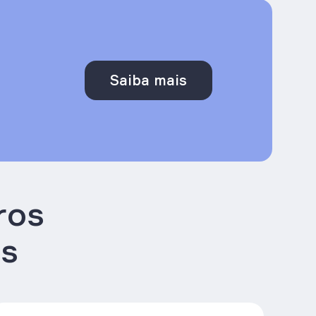
Saiba mais
ros
as