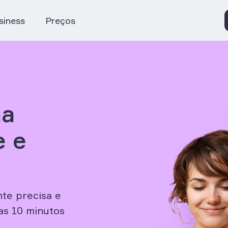
siness
Preços
ma
e e
te precisa e
as 10 minutos