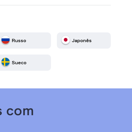
Russo
Japonês
Sueco
s com