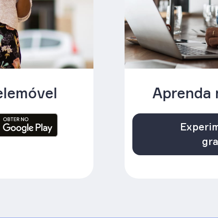
elemóvel
Aprenda 
Experim
gra