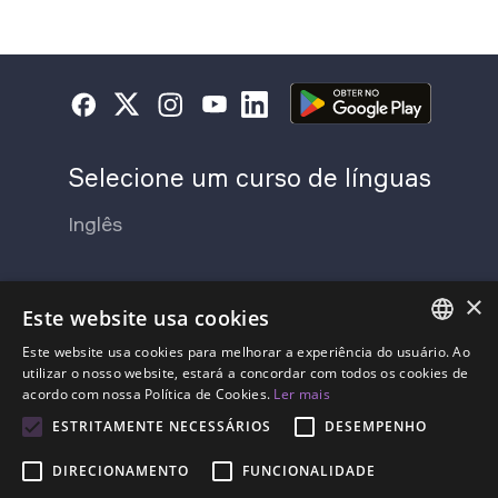
Selecione um curso de línguas
Inglês
×
Sobre a Lingvist
Este website usa cookies
Este website usa cookies para melhorar a experiência do usuário. Ao
Contacte-nos
Imprensa
ENGLISH
utilizar o nosso website, estará a concordar com todos os cookies de
acordo com nossa Política de Cookies.
Ler mais
Sobre nós
SPANISH
ESTRITAMENTE NECESSÁRIOS
DESEMPENHO
Preços
FRENCH
DIRECIONAMENTO
FUNCIONALIDADE
GERMAN