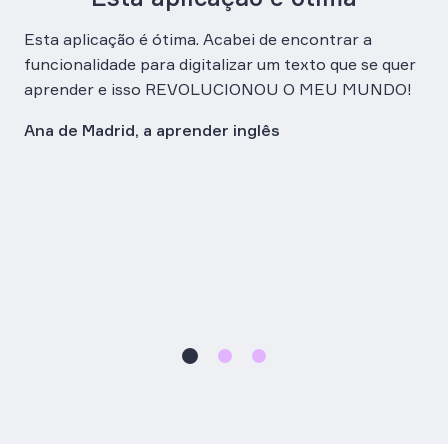
ar
Esta aplicação é ótima. Acabei de encontrar a
ou
funcionalidade para digitalizar um texto que se quer
A m
aprender e isso REVOLUCIONOU O MEU MUNDO!
es
Era
Ana de Madrid, a aprender inglês
da
tra
uma
Ob
pró
Dan