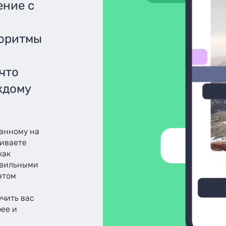
ение с
горитмы
 что
ждому
ванному на
аиваете
как
авильными
этом
,
учить вас
ее и