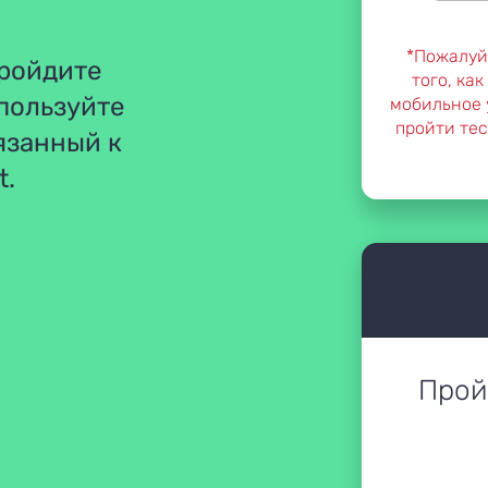
*Пожалуй
Пройдите
того, ка
спользуйте
мобильное у
пройти тес
язанный к
t.
Прой