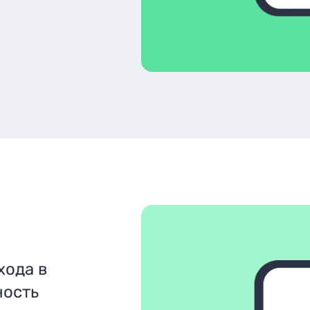
хода в
ность