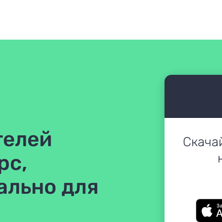
телей
Скача
рс,
ально для