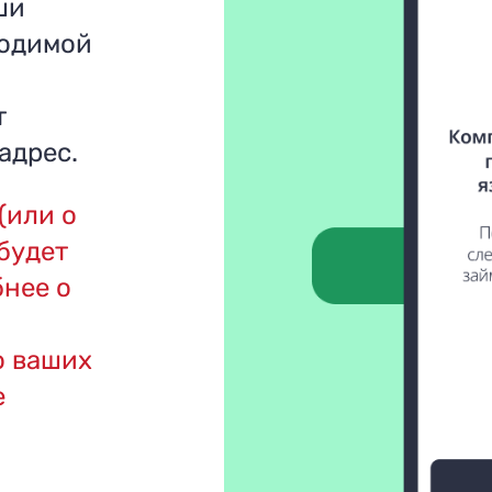
ши
ходимой
т
адрес.
(или о
будет
бнее о
о ваших
е