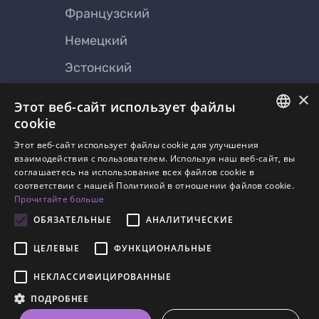
Французский
Немецкий
Эстонский
Польский
×
Этот веб-сайт использует файлы
cookie
ENGLISH
Этот веб-сайт использует файлы cookie для улучшения
О Lingvist
взаимодействия с пользователем. Используя наш веб-сайт, вы
SPANISH
соглашаетесь на использование всех файлов cookie в
Связаться с нами
Пресса
соответствии с нашей Политикой в ​​отношении файлов cookie.
FRENCH
Прочитайте больше
О нас
Блог
GERMAN
ОБЯЗАТЕЛЬНЫЕ
АНАЛИТИЧЕСКИЕ
Цены
ESTONIAN
ЦЕЛЕВЫЕ
ФУНКЦИОНАЛЬНЫЕ
RUSSIAN
НЕКЛАССИФИЦИРОВАННЫЕ
DUTCH
ПОДРОБНЕЕ
Правила
Конфиденциальность
ITALIAN