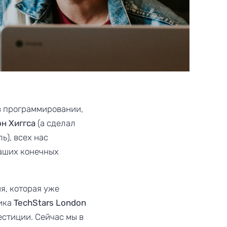
в программировании,
н Хиггса
(а сделал
ь), всех нас
наших конечных
я, которая уже
ника
TechStars London
естиции. Сейчас мы в