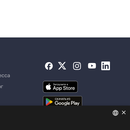
есса
ог
×
ENGLISH