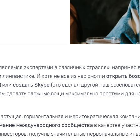
 являемся экспертами в различных отраслях, например 
 лингвистике. И хотя не все из нас смогли
открыть бозо
) или
создать Skype
(это сделал другой наш соосновател
ль: сделать сложные вещи максимально простыми для 
орастущая, горизонтальная и меритократическая компани
мание международного сообщества
в качестве участ
инвесторов, получив значительные первоначальные инв