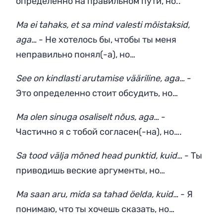
определенно на правильном пути, но..
Ma ei tahaks, et sa mind valesti mõistaksid,
aga…
- Не хотелось бы, чтобы ты меня
неправильно понял(-а), но…
See on kindlasti arutamise vääriline, aga…
-
Это определенно стоит обсудить, но…
Ma olen sinuga osaliselt nõus, aga…
-
Частично я с тобой согласен(-на), но….
Sa tood välja mõned head punktid, kuid…
- Ты
приводишь веские аргументы, но…
Ma saan aru, mida sa tahad öelda, kuid…
- Я
понимаю, что ты хочешь сказать, но…