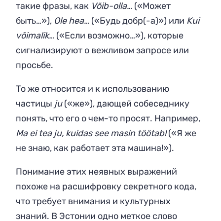
такие фразы, как
Võib-olla…
(«Может
быть…»),
Ole hea…
(«Будь добр(-а)») или
Kui
võimalik…
(«Если возможно…»), которые
сигнализируют о вежливом запросе или
просьбе.
То же относится и к использованию
частицы
ju
(«же»), дающей собеседнику
понять, что его о чем-то просят. Например,
Ma ei tea ju, kuidas see masin töötab!
(«Я же
не знаю, как работает эта машина!»).
Понимание этих неявных выражений
похоже на расшифровку секретного кода,
что требует внимания и культурных
знаний. В Эстонии одно меткое слово