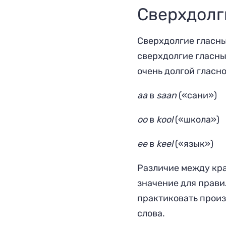
Сверхдолг
Сверхдолгие гласны
сверхдолгие гласны
очень долгой гласно
aa
в
s
aa
n
(«сани»)
oo
в
k
oo
l
(«школа»)
ee
в
k
ee
l
(«язык»)
Различие между кр
значение для прави
практиковать произ
слова.