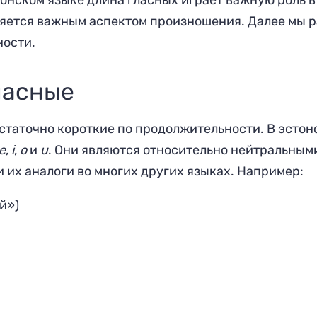
эстонском языке длина гласных играет важную роль 
ляется важным аспектом произношения. Далее мы
ности.
ласные
статочно короткие по продолжительности. В эстон
е
,
i
,
о
и
u
. Они являются относительно нейтральным
и их аналоги во многих других языках. Например:
й»)