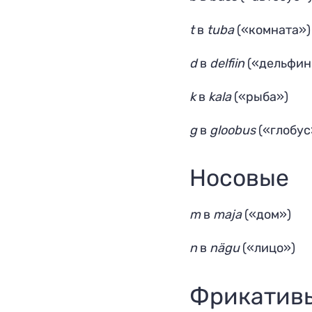
t
в
tuba
(«комната»)
d
в
delfiin
(«дельфин
k
в
kala
(«рыба»)
g
в
gloobus
(«глобус
Носовые
m
в
maja
(«дом»)
n
в
nägu
(«лицо»)
Фрикатив