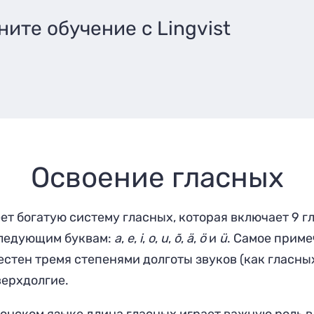
ните обучение с Lingvist
Освоение гласных
ет богатую систему гласных, которая включает 9 г
ледующим буквам:
a
,
e
,
i
,
o
,
u
,
õ
,
ä
,
ö
и
ü
. Самое приме
вестен
тремя степенями долготы
звуков (как гласных
верхдолгие.