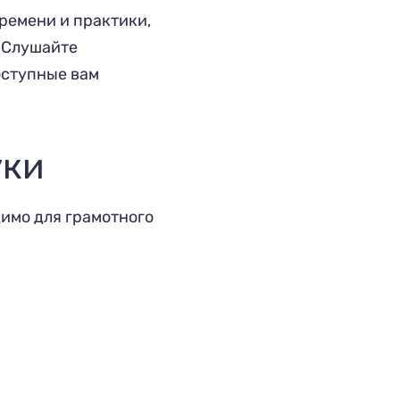
времени и практики,
. Слушайте
оступные вам
уки
имо для грамотного