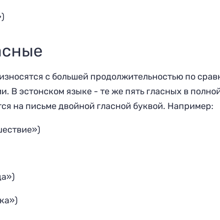
)
асные
износятся с бoльшей продолжительностью по срав
. В эстонском языке - те же пять гласных в полно
ся на письме двойной гласной буквой. Например:
шествие»)
а»)
ка»)