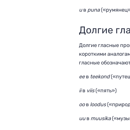
u
в
p
u
na
(«румянец»
Долгие гл
Долгие гласные про
короткими аналогами
гласные обозначают
ее
в
t
ee
kond
(«путе
ii
в
v
ii
s
(«пять»)
oo
в
l
oo
dus
(«природ
uu
в
m
uu
sika
(«музы