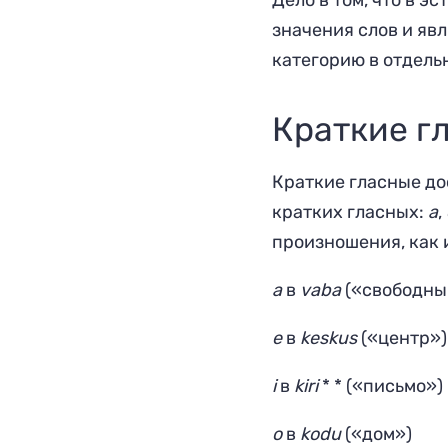
Дело в том, что в 
значения слов и яв
категорию в отдель
Краткие г
Краткие гласные до
кратких гласных:
а
,
произношения, как 
а
в
v
a
b
a
(«свободны
e
в
k
e
skus
(«центр»)
i
в
k
i
r
i
* * («письмо»)
o
в
k
o
du
(«дом»)