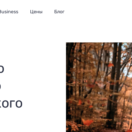
Business
Цены
Блог
о
ю
кого