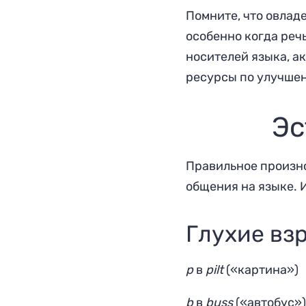
Помните, что овлад
особенно когда реч
носителей языка, а
ресурсы по улучше
Эс
Правильное произно
общения на языке. 
Глухие вз
p
в
pilt
(«картина»)
b
в
buss
(«автобус»)