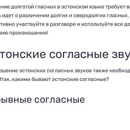
ение долготой гласных в эстонском языке требует 
ь идет о различении долгих и сверхдолгих гласных
ктивно участвуйте в разговоре и используйте все д
нию произношения!
тонские согласные зв
шение эстонских согласных звуков также необход
Итак, какими бывают эстонские согласные?
рывные согласные