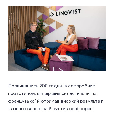
Провчившись 200 годин із саморобним
прототипом, він вірішив скласти іспит із
французької й отримав високий результат.
Із цього зернятка й пустив свої корені