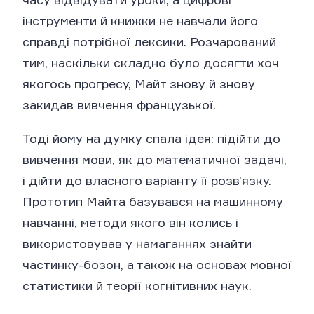
інструменти й книжки не навчали його
справді потрібної лексики. Розчарований
тим, наскільки складно було досягти хоч
якогось прогресу, Майт знову й знову
закидав вивчення французької.
Тоді йому на думку спала ідея: підійти до
вивчення мови, як до математичної задачі,
і дійти до власного варіанту її розв’язку.
Прототип Майта базувався на машинному
навчанні, методи якого він колись і
використовував у намаганнях знайти
частинку-бозон, а також на основах мовної
статистики й теорії когнітивних наук.