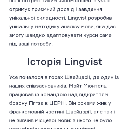
їхніх потреб. Таким чином кожен із учнів
отримує приємний досвід і завдання
унікальної складності. Lingvist розробив
унікальну методику аналізу мови, яка дає
змогу швидко адаптовувати курси саме
під ваші потреби.
Історія Lingvist
Усе почалося в горах Швейцарії, де один із
наших співзасновників, Майт Мюнтель,
працював із командою над відкриттям
бозону Гіггза в ЦЕРНі. Він роками жив у
франкомовній частині Швейцарії, але так і
не вивчив місцевої мови: в нього не було
часу відвідувати уроки, а цифрові