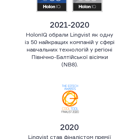
Lingvist посів перше місце серед
рішень для підготовки до TOEIC
та «Тесту EIKEN на перевірку
практичного володіння
англійською мовою» у Японії
2019
Tech Edvocate Awards, Найкращий
застосунок чи інструмент для
вивчення мов